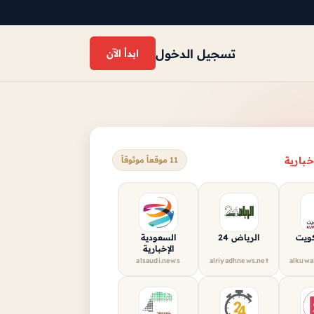
تسجيل الدخول
ابدأ الآن
خبارية
11 موقعاً موثوقاً
كويت
الرياض 24
السعودية
الإخبارية
alsaudi.news
alriyadhnews.net
alkuwa