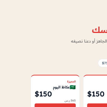
فسك
جاهز أو دعنا نصيغه
$7
المميزة
🇸🇦
عكاظ اليوم
$150
$150
565 ر.س