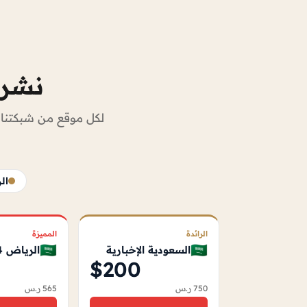
نشر 
لكل موقع من شبكتنا 
الر
الرائدة
المميزة
🇸🇦
🇸🇦
السعودية الإخبارية
الرياض 24
$200
750 ر.س
565 ر.س