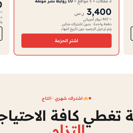
2 مقالات × 5 مواقع =
10 روابط نشر موثّقة
0
3,400
≈ 1,120 دولار أم
ر.س
دف
≈ 907 دولار أمريكي
يت
دفعة واحدة · بدون اشتراك متكرر
يتم ترحيل الرصيد دون تاريخ انتهاء
اشترِ الحزمة
اشتراك شهري · التاج
 تغطي كافة الاحتيا
التزام
.