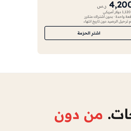
4,20
ر.س
ريكي
عة واحدة · بدون اشتراك متكرر
م ترحيل الرصيد دون تاريخ انتهاء
اشترِ الحزمة
جات.
من دون