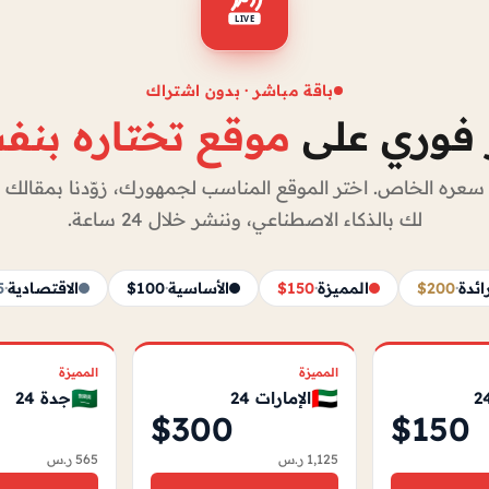
LIVE
باقة مباشر · بدون اشتراك
فوري على
موقع تختاره بن
سعره الخاص. اختر الموقع المناسب لجمهورك، زوّدنا بمقالك ال
لك بالذكاء الاصطناعي، وننشر خلال 24 ساعة.
ائدة
·
$200
المميزة
·
$150
الأساسية
·
$100
الاقتصادية
·
5
المميزة
المميزة
🇸🇦
🇦🇪
الإمارات 24
جدة 24
$300
$150
1,125 ر.س
565 ر.س