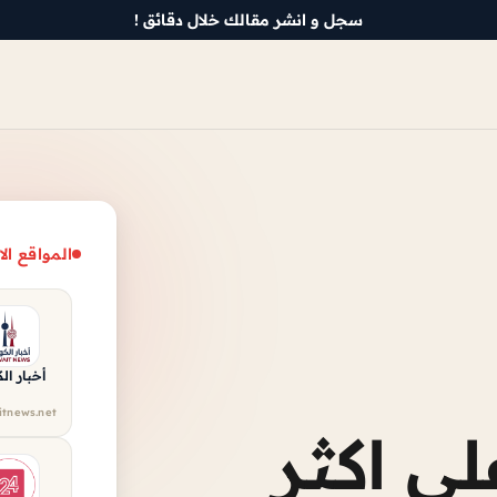
سجل و انشر مقالك خلال دقائق !
المواقع الا
أخبار ال
itnews.net
ى اكثر