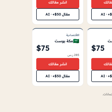
قالك
انشر مقالك
مقال AI · +$50
الاقتصادية
🇸🇦
ت
مكة بوست
$75
$75
285 ر.س
قالك
انشر مقالك
مقال AI · +$50