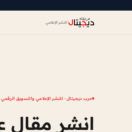
| النشر الإعلامي
عرب ديجيتال · للنشر الإعلامي والتسويق الرقمي
انشر مقال عل