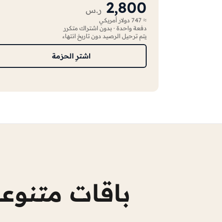
2,800
ر.س
≈ 747 دولار أمريكي
دفعة واحدة · بدون اشتراك متكرر
يتم ترحيل الرصيد دون تاريخ انتهاء
اشترِ الحزمة
باقات متنوعة