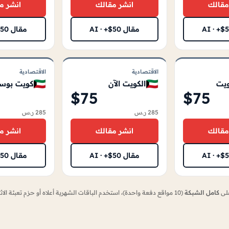
مقالك
انشر مقالك
انشر م
مقال AI · +$50
مقال AI · +$50
الاقتصادية
الاقتصادية
🇰🇼
🇰🇼
ويت
الكويت الآن
كويت بوس
$75
$75
285 ر.س
285 ر.س
مقالك
انشر مقالك
انشر م
مقال AI · +$50
مقال AI · +$50
على
كامل الشبكة
(10 مواقع دفعة واحدة)، استخدم الباقات الشهرية أعلاه أو حزم تعبئة الائتمانات.