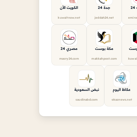
2
جدة 24
الكويت الآن
kuwaitnow.net
jeddah24.net
emira
وست
مكة بوست
مصري 24
masry24.com
makkahpost.com
kuwai
عكاظ اليوم
نبض السعودية
saudinabd.com
okaznews.net