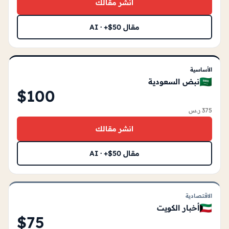
انشر مقالك
مقال AI · +$50
الأساسية
🇸🇦
نبض السعودية
$100
375 ر.س
انشر مقالك
مقال AI · +$50
الاقتصادية
🇰🇼
أخبار الكويت
$75