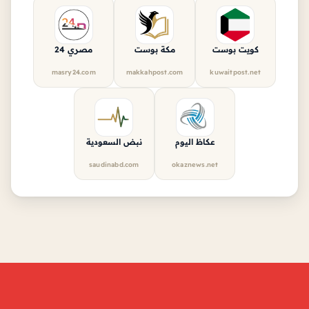
كويت بوست
مكة بوست
مصري 24
masry24.com
makkahpost.com
kuwaitpost.net
عكاظ اليوم
نبض السعودية
saudinabd.com
okaznews.net