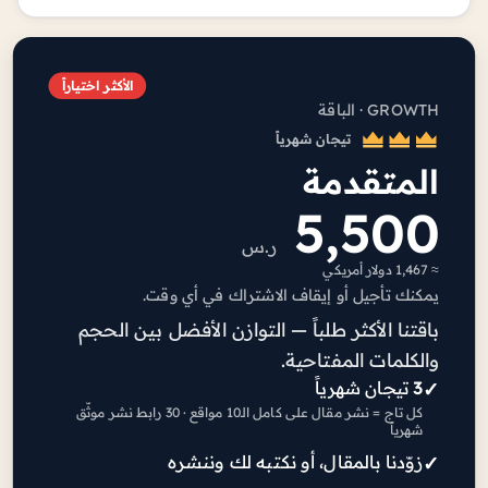
الأكثر اختياراً
GROWTH · الباقة
تيجان شهرياً
المتقدمة
5,500
ر.س
≈ 1,467 دولار أمريكي
يمكنك تأجيل أو إيقاف الاشتراك في أي وقت.
باقتنا الأكثر طلباً — التوازن الأفضل بين الحجم
والكلمات المفتاحية.
3
تيجان شهرياً
كل تاج = نشر مقال على كامل الـ10 مواقع · 30 رابط نشر موثّق
شهرياً
زوّدنا بالمقال، أو نكتبه لك وننشره