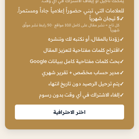
يمكنك تأجيل أو إيقاف الاشتراك في أي وقت.
للعلامات التي تبني حضوراً إعلامياً جاداً ومستمراً.
5
تيجان شهرياً
كل تاج = نشر مقال على كامل الـ10 مواقع · 50 رابط نشر موثّق
شهرياً
زوّدنا بالمقال، أو نكتبه لك وننشره
اقتراح كلمات مفتاحية لتعزيز المقال
بحث كلمات مفتاحية كامل ببيانات Google
مدير حساب مخصّص + تقرير شهري
يتم ترحيل الرصيد دون تاريخ انتهاء
إلغاء الاشتراك في أي وقت بدون رسوم
اختر الاحترافية