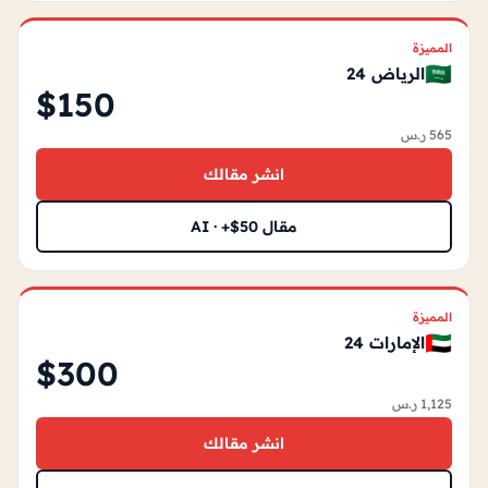
المميزة
🇸🇦
الرياض 24
$150
565 ر.س
انشر مقالك
مقال AI · +$50
المميزة
🇦🇪
الإمارات 24
$300
1,125 ر.س
انشر مقالك