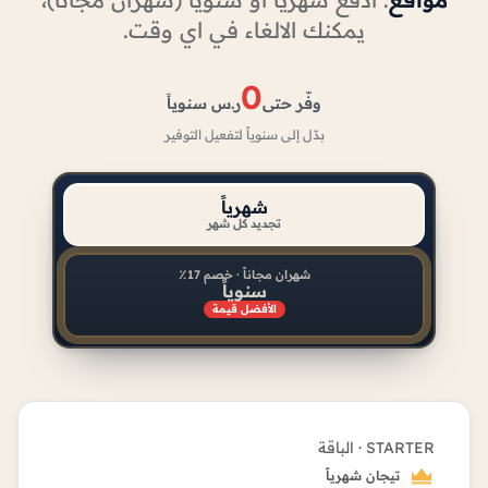
يمكنك الالغاء في اي وقت.
0
وفّر حتى
ر.س سنوياً
بدّل إلى سنوياً لتفعيل التوفير
شهرياً
تجديد كل شهر
شهران مجاناً · خصم 17٪
سنوياً
الأفضل قيمة
STARTER · الباقة
تيجان شهرياً