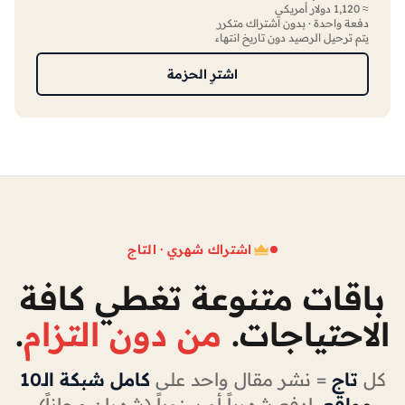
≈ 1,120 دولار أمريكي
دفعة واحدة · بدون اشتراك متكرر
يتم ترحيل الرصيد دون تاريخ انتهاء
اشترِ الحزمة
اشتراك شهري · التاج
باقات متنوعة تغطي كافة
الاحتياجات.
من دون التزام
.
كل
تاج
= نشر مقال واحد على
كامل شبكة الـ10
مواقع
. ادفع شهرياً أو سنوياً (شهران مجاناً)،