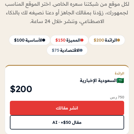
لكل موقع من شبكتنا سعره الخاص. اختر الموقع المناسب
لجمهورك، زوّدنا بمقالك الجاهز أو دعنا نصيغه لك بالذكاء
الاصطناعي، وننشر خلال 24 ساعة.
الرائدة
·
$200
المميزة
·
$150
الأساسية
·
$100
الاقتصادية
·
$75
الرائدة
🇸🇦
السعودية الإخبارية
$200
750 ر.س
انشر مقالك
مقال AI · +$50