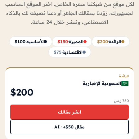
لكل موقع من شبكتنا سعره الخاص. اختر الموقع المناسب
لجمهورك، زوّدنا بمقالك الجاهز أو دعنا نصيغه لك بالذكاء
الاصطناعي، وننشر خلال 24 ساعة.
الرائدة
·
$200
المميزة
·
$150
الأساسية
·
$100
الاقتصادية
·
$75
الرائدة
🇸🇦
السعودية الإخبارية
$200
750 ر.س
انشر مقالك
مقال AI · +$50