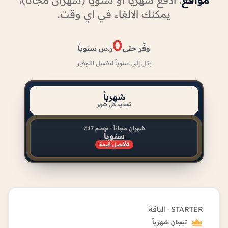
يمكنك الالغاء في اي وقت.
0
وفّر حتى
ر.س سنوياً
بدّل إلى سنوياً لتفعيل التوفير
شهرياً
تجديد كل شهر
شهران مجاناً · خصم 17٪
سنوياً
الأفضل قيمة
STARTER · الباقة
تيجان شهرياً