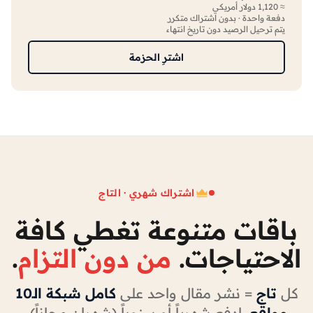
≈ 1,120 دولار أمريكي
دفعة واحدة · بدون اشتراك متكرر
يتم ترحيل الرصيد دون تاريخ انتهاء
اشترِ الحزمة
اشتراك شهري · التاج
باقات متنوعة تغطي كافة
الاحتياجات.
من دون التزام
.
كل
تاج
= نشر مقال واحد على
كامل شبكة الـ10
مواقع
. ادفع شهرياً أو سنوياً (شهران مجاناً)،