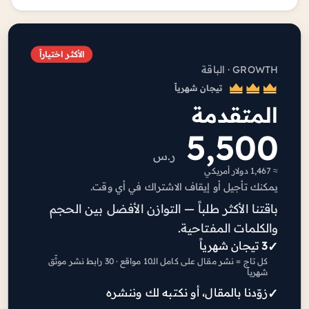
الأكثر اختياراً
GROWTH · الباقة
تيجان شهرياً
المتقدمة
5,500
ر.س
≈ 1,467 دولار أمريكي
يمكنك تأجيل أو إيقاف الاشتراك في أي وقت.
باقتنا الأكثر طلباً — التوازن الأفضل بين الحجم
والكلمات المفتاحية.
3
تيجان شهرياً
كل تاج = نشر مقال على كامل الـ10 مواقع · 30 رابط نشر موثّق
شهرياً
زوّدنا بالمقال، أو نكتبه لك وننشره