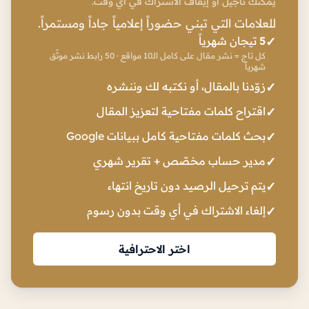
يمكنك تأجيل أو إيقاف الاشتراك في أي وقت.
للعلامات التي تبني حضوراً إعلامياً جاداً ومستمراً.
5
تيجان شهرياً
كل تاج = نشر مقال على كامل الـ10 مواقع · 50 رابط نشر موثّق
شهرياً
زوّدنا بالمقال، أو نكتبه لك وننشره
اقتراح كلمات مفتاحية لتعزيز المقال
بحث كلمات مفتاحية كامل ببيانات Google
مدير حساب مخصّص + تقرير شهري
يتم ترحيل الرصيد دون تاريخ انتهاء
إلغاء الاشتراك في أي وقت بدون رسوم
اختر الاحترافية