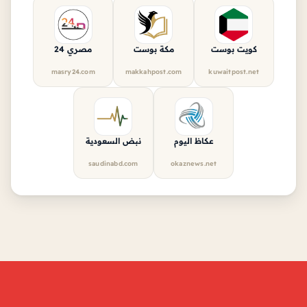
كويت بوست
مكة بوست
مصري 24
masry24.com
makkahpost.com
kuwaitpost.net
عكاظ اليوم
نبض السعودية
saudinabd.com
okaznews.net