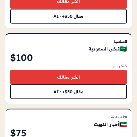
انشر مقالك
مقال AI · +$50
الأساسية
🇸🇦
نبض السعودية
$100
375 ر.س
انشر مقالك
مقال AI · +$50
الاقتصادية
🇰🇼
أخبار الكويت
$75