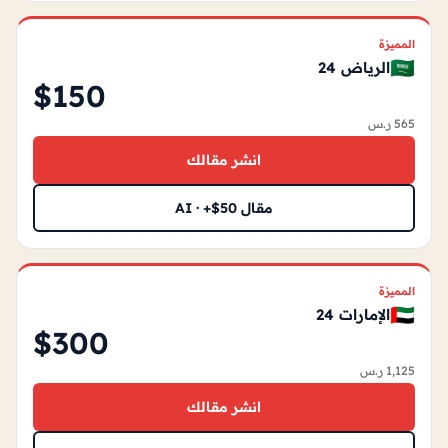
المميزة
🇸🇦
الرياض 24
$150
565 ر.س
انشر مقالك
مقال AI · +$50
المميزة
🇦🇪
الإمارات 24
$300
1,125 ر.س
انشر مقالك